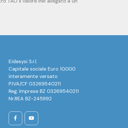
o TAO il valore INR allegato a un
Eidesysi S.r.l.
Capitale sociale Euro 10.000
interamente versato
P.IVA/CF 03269540211
Reg. Imprese BZ 03269540211
Nr.REA BZ-245992