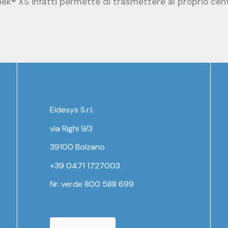
ek® XS infatti permette di trasmettere al proprio centr
Eidesys S.r.l.
via Righi 9/3
39100 Bolzano
+39 0471 1727003
Nr. verde 800 588 699